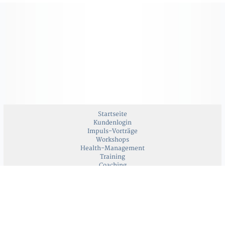
Startseite
Kundenlogin
Impuls-Vorträge
Workshops
Health-Management
Training
Coaching
Kontakt & Impressum
Datenschutz
[Re]konstruktive Personalentwicklung
Grund
Thomas & Katja Grund
Werderstrasse 1 · 86551 Aichach ·
info@rpgrund.com