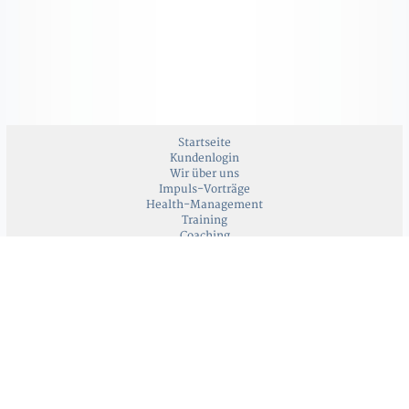
Startseite
Kundenlogin
Wir über uns
Impuls-Vorträge
Health-Management
Training
Coaching
Kontakt & Impressum
Datenschutz
[Re]konstruktive Personalentwicklung
Grund
Thomas & Katja Grund
Werderstrasse 1 · 86551 Aichach ·
info@rpgrund.com
Realisation & Custom-CMS © 2008-2026
AD1 media|audio|data
188089 | 2
html5 validator